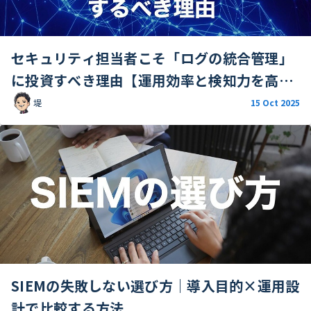
セキュリティ担当者こそ「ログの統合管理」
に投資すべき理由【運用効率と検知力を高め
る】
堤
15 Oct 2025
SIEMの失敗しない選び方｜導入目的×運用設
計で比較する方法