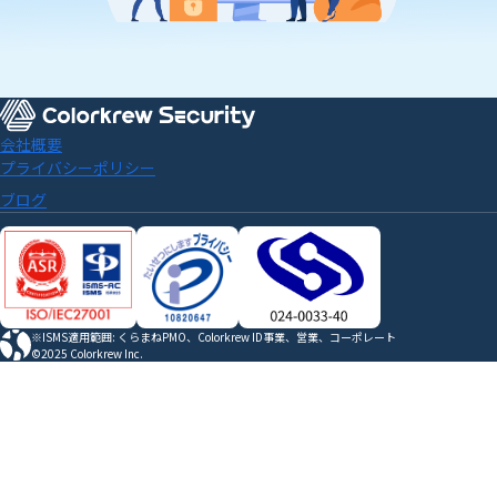
会社概要
プライバシーポリシー
ブログ
※ISMS適用範囲: くらまねPMO、Colorkrew ID事業、営業、コーポレート
©2025 Colorkrew Inc.