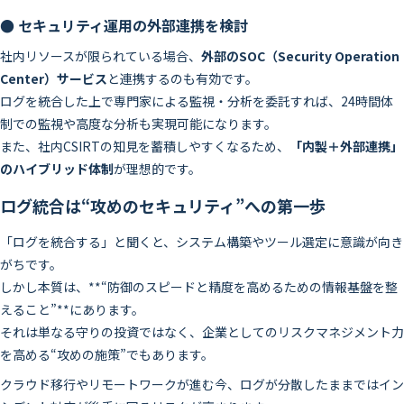
● セキュリティ運用の外部連携を検討
社内リソースが限られている場合、
外部のSOC（Security Operation
Center）サービス
と連携するのも有効です。
ログを統合した上で専門家による監視・分析を委託すれば、24時間体
制での監視や高度な分析も実現可能になります。
また、社内CSIRTの知見を蓄積しやすくなるため、
「内製＋外部連携」
のハイブリッド体制
が理想的です。
ログ統合は“攻めのセキュリティ”への第一歩
「ログを統合する」と聞くと、システム構築やツール選定に意識が向き
がちです。
しかし本質は、**“防御のスピードと精度を高めるための情報基盤を整
えること”**にあります。
それは単なる守りの投資ではなく、企業としてのリスクマネジメント力
を高める“攻めの施策”でもあります。
クラウド移行やリモートワークが進む今、ログが分散したままではイン