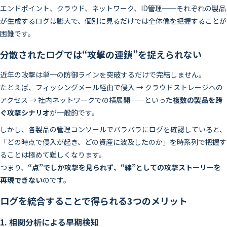
エンドポイント、クラウド、ネットワーク、ID管理──それぞれの製品
が生成するログは膨大で、個別に見るだけでは全体像を把握することが
困難です。
分散されたログでは“攻撃の連鎖”を捉えられない
近年の攻撃は単一の防御ラインを突破するだけで完結しません。
たとえば、フィッシングメール経由で侵入 → クラウドストレージへの
アクセス → 社内ネットワークでの横展開──といった
複数の製品を跨
ぐ攻撃シナリオ
が一般的です。
しかし、各製品の管理コンソールでバラバラにログを確認していると、
「どの時点で侵入が起き、どの資産に波及したのか」を時系列で把握す
ることは極めて難しくなります。
つまり、
“点”でしか攻撃を見られず、“線”としての攻撃ストーリーを
再現できない
のです。
ログを統合することで得られる3つのメリット
1. 相関分析による早期検知