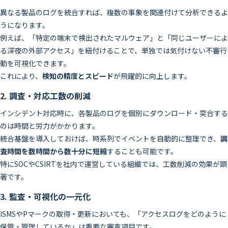
異なる製品のログを統合すれば、複数の事象を関連付けて分析できるよ
うになります。
例えば、「特定の端末で検出されたマルウェア」と「同じユーザーによ
る深夜の外部アクセス」を紐付けることで、単独では気付けない不審行
動を可視化できます。
これにより、
検知の精度とスピード
が飛躍的に向上します。
2. 調査・対応工数の削減
インシデント対応時に、各製品のログを個別にダウンロード・突合する
のは時間と労力がかかります。
統合基盤を導入しておけば、時系列でイベントを自動的に整理でき、
調
査時間を数時間から数十分に短縮
することも可能です。
特にSOCやCSIRTを社内で運営している組織では、工数削減の効果が顕
著です。
3. 監査・可視化の一元化
ISMSやPマークの取得・更新においても、「アクセスログをどのように
保管・管理しているか」は重要な審査項目です。