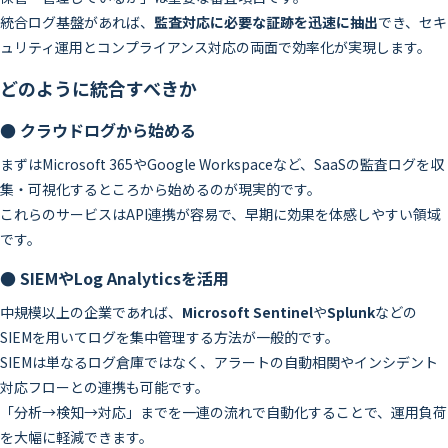
統合ログ基盤があれば、
監査対応に必要な証跡を迅速に抽出
でき、セキ
ュリティ運用とコンプライアンス対応の両面で効率化が実現します。
どのように統合すべきか
● クラウドログから始める
まずはMicrosoft 365やGoogle Workspaceなど、SaaSの監査ログを収
集・可視化するところから始めるのが現実的です。
これらのサービスはAPI連携が容易で、早期に効果を体感しやすい領域
です。
● SIEMやLog Analyticsを活用
中規模以上の企業であれば、
Microsoft Sentinel
や
Splunk
などの
SIEMを用いてログを集中管理する方法が一般的です。
SIEMは単なるログ倉庫ではなく、アラートの自動相関やインシデント
対応フローとの連携も可能です。
「分析→検知→対応」までを一連の流れで自動化することで、運用負荷
を大幅に軽減できます。