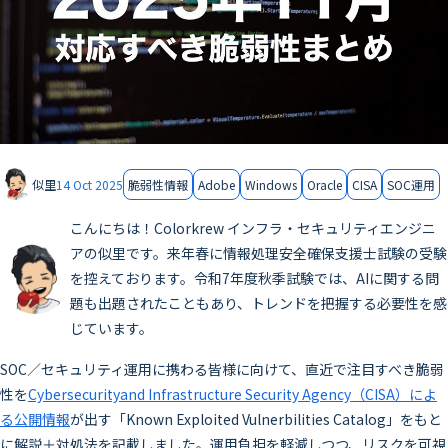
似里
14 Oct 2025
脆弱性情報
Adobe
Windows
Oracle
CISA
SOC運用
こんにちは！Colorkrew インフラ・セキュリティエンジニ
アの似里です。来年春に情報処理安全確保支援士試験の受験
を控えております。令和7年度秋季試験では、AIに関する問
題も出題されたこともあり、トレンドを把握する必要性を感
じています。
SOC／セキュリティ運用に携わる皆様に向けて、直近で注目すべき脆弱
性を
Cybersecurityand Infrastructure Security Agency（CISA）によ
る公開情報
が出す「Known Exploited Vulnerbilities Catalog」をもと
に解説＋対処法を記載しました。運用負担を軽減しつつ、リスクを可視