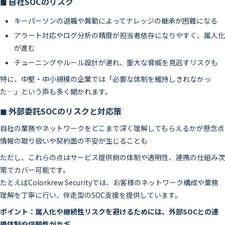
◼ 自社SOCのリスク
キーパーソンの退職や異動によってナレッジの継承が困難になる
アラート対応やログ分析の精度が担当者依存になりやすく、属人化
が進む
チューニングやルール設計が遅れ、重大な脅威を見逃すリスクも
特に、中堅・中小規模の企業では「必要な体制を維持しきれなかっ
た…」という声も多く聞かれます。
◼ 外部委託SOCのリスクと対応策
自社の業務やネットワークをどこまで深く理解してもらえるかが懸念点
情報の取り扱いや契約面の不安が生じることも
ただし、これらの点はサービス提供側の体制や透明性、連携の仕組み次
第でカバー可能です。
たとえばColorkrew Securityでは、お客様のネットワーク構成や業務
理解を丁寧に行い、伴走型のSOC支援を提供しています。
ポイント：属人化や継続性リスクを避けるためには、外部SOCとの連
携体制や信頼性がカギ。