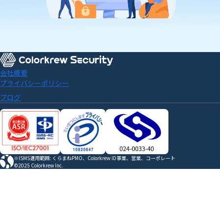
会社概要
プライバシーポリシー
ブログ
※ISMS適用範囲: くらまねPMO、Colorkrew ID事業、営業、コーポレート
©2025 Colorkrew Inc.