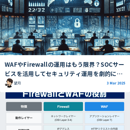
WAFやFirewallの運用はもう限界？SOCサー
ビスを活用してセキュリティ運用を劇的に改
善する方法
望月
3 Mar 2025