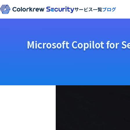
サービス一覧
ブログ
AWSセキュリティ
Azureセキュリティ
Microsoft Copilo
Google Cloudセキュリティ
統合SOC運用支援（EDR/SASE/FW等）
Microsoft Sentinel
Orca Security
CSIRT支援
脅威ハンティング