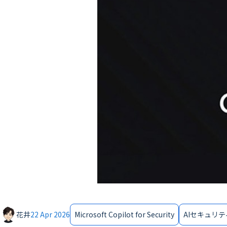
花井
22 Apr 2026
Microsoft Copilot for Security
AIセキュリテ