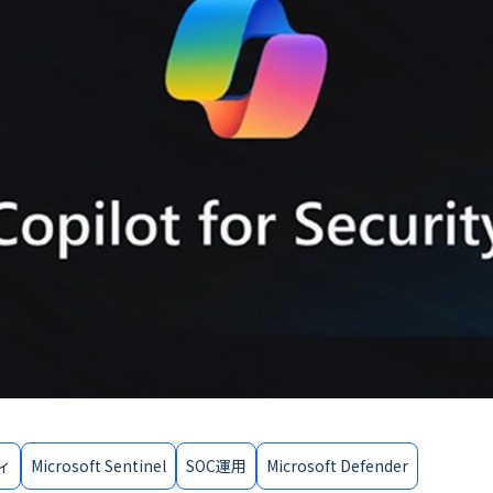
ィ
Microsoft Sentinel
SOC運用
Microsoft Defender