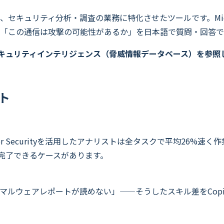
ような生成AIを、セキュリティ分析・調査の業務に特化させたツールです。Micros
「この通信は攻撃の可能性があるか」を日本語で質問・回答で
するセキュリティインテリジェンス（脅威情報データベース）を参
ト
ot for Securityを活用したアナリストは全タスクで平均2
で完了できるケースがあります。
マルウェアレポートが読めない」——そうしたスキル差をCopi