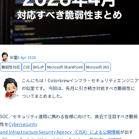
似里
6 Apr 2026
脆弱性対応
CVE
BIG-IP
Microsoft SharePoint
Microsoft 365
こんにちは！Colorkrewインフラ・セキュリティエンジニア
の似里です。 今回は、先月に引き続き対処すべき脆弱性に
ついてまとめました。
SOC／セキュリティ運用に携わる皆様に向けて、直近で注目すべき脆弱
性を
Cybersecurity
and Infrastructure Security Agency（CISA）による公開情報
が出す