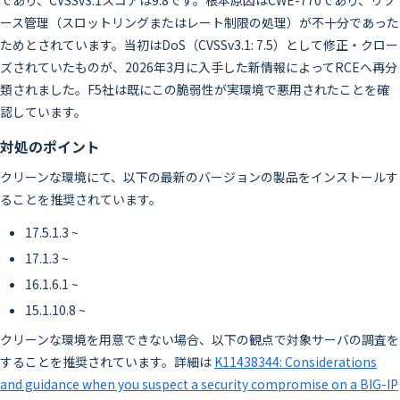
であり、CVSSv3.1スコアは9.8です。根本原因はCWE-770であり、リソ
ース管理（スロットリングまたはレート制限の処理）が不十分であった
ためとされています。当初はDoS（CVSSv3.1: 7.5）として修正・クロー
ズされていたものが、2026年3月に入手した新情報によってRCEへ再分
類されました。F5社は既にこの脆弱性が実環境で悪用されたことを確
認しています。
対処のポイント
クリーンな環境にて、以下の最新のバージョンの製品をインストールす
ることを推奨されています。
17.5.1.3 ~
17.1.3 ~
16.1.6.1 ~
15.1.10.8 ~
クリーンな環境を用意できない場合、以下の観点で対象サーバの調査を
することを推奨されています。詳細は
K11438344: Considerations
and guidance when you suspect a security compromise on a BIG-IP